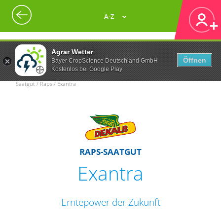
A-Z
Agrar Wetter
Öffnen
Bayer CropScience Deutschland GmbH
Kostenlos bei Google Play
Saatgut / Raps / Exantra
RAPS-SAATGUT
Exantra
Erntepower der Zukunft