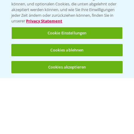
können, und optionalen Cookies, die unten abgelehnt oder
Wetter Aktuell
akzeptiert werden können, und wie Sie Ihre Einwilligungen
jeder Zeit ändern oder zurückziehen können, finden Sie in
unserer
Privacy Statement
BROSCHÜREN
Cookie Einstellungen
Ackerbau
Saatgut
Cookies ablehnen
Sonderkulturen
Cookies akzeptieren
Verantwortung & Sorgfalt
Öffnen
Bis zu 4 Produkte vergleichen:
(noch 4)
PAMIRA - Packmittelrücknahme
Sammelstellen und Termine
PRE - Chemikalien sicher entsorgen
Sammelstellen und Termine