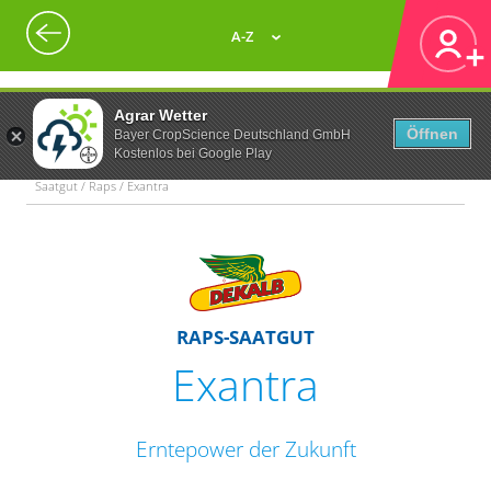
A-Z
Agrar Wetter
Öffnen
Bayer CropScience Deutschland GmbH
Kostenlos bei Google Play
Saatgut / Raps / Exantra
RAPS-SAATGUT
Exantra
Erntepower der Zukunft