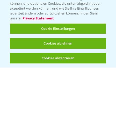
können, und optionalen Cookies, die unten abgelehnt oder
Wetter Aktuell
akzeptiert werden können, und wie Sie Ihre Einwilligungen
jeder Zeit ändern oder zurückziehen können, finden Sie in
unserer
Privacy Statement
BROSCHÜREN
Cookie Einstellungen
Ackerbau
Saatgut
Cookies ablehnen
Sonderkulturen
Cookies akzeptieren
Verantwortung & Sorgfalt
Öffnen
Bis zu 4 Produkte vergleichen:
(noch 4)
PAMIRA - Packmittelrücknahme
Sammelstellen und Termine
PRE - Chemikalien sicher entsorgen
Sammelstellen und Termine