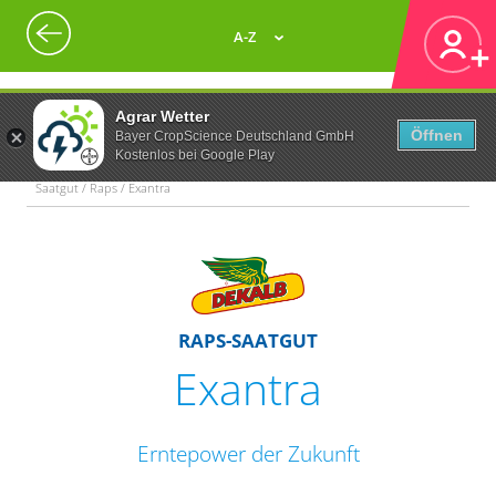
A-Z
Agrar Wetter
Öffnen
Bayer CropScience Deutschland GmbH
Kostenlos bei Google Play
Saatgut / Raps / Exantra
RAPS-SAATGUT
Exantra
Erntepower der Zukunft