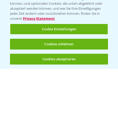
können, und optionalen Cookies, die unten abgelehnt oder
Wetter Aktuell
akzeptiert werden können, und wie Sie Ihre Einwilligungen
jeder Zeit ändern oder zurückziehen können, finden Sie in
unserer
Privacy Statement
BROSCHÜREN
Cookie Einstellungen
Ackerbau
Saatgut
Cookies ablehnen
Sonderkulturen
Cookies akzeptieren
Verantwortung & Sorgfalt
Öffnen
Bis zu 4 Produkte vergleichen:
(noch 4)
PAMIRA - Packmittelrücknahme
Sammelstellen und Termine
PRE - Chemikalien sicher entsorgen
Sammelstellen und Termine