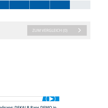
ZUM VERGLEICH
(0)
ndgang: DEKALB Raps DEMO in