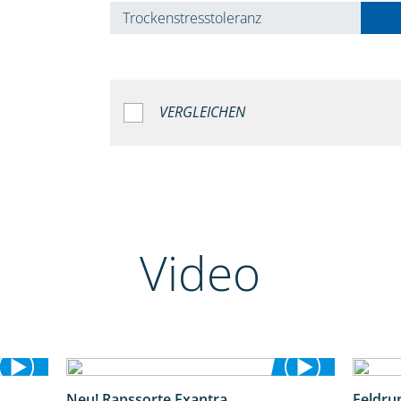
Trockenstresstoleranz
VERGLEICHEN
Video
Neu! Rapssorte Exantra
Feldru