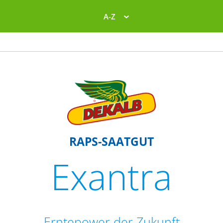
A-Z
RAPS-SAATGUT
Exantra
Erntepower der Zukunft