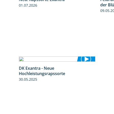
0:51
1:25
der Bl
01.07.2026
09.05.2
DK Exantra - Neue
2:15
Hochleistungsrapssorte
30.05.2025