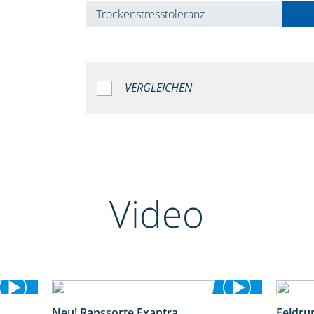
Trockenstresstoleranz
VERGLEICHEN
Video
Neu! Rapssorte Exantra
Feldru