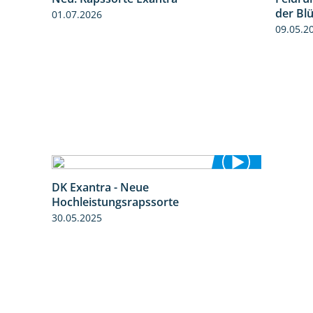
0:51
1:25
der Bl
01.07.2026
09.05.2
DK Exantra - Neue
2:15
Hochleistungsrapssorte
30.05.2025