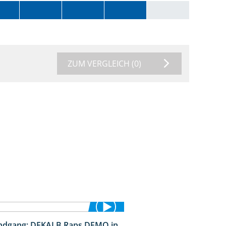
ZUM VERGLEICH
(0)
ndgang: DEKALB Raps DEMO in