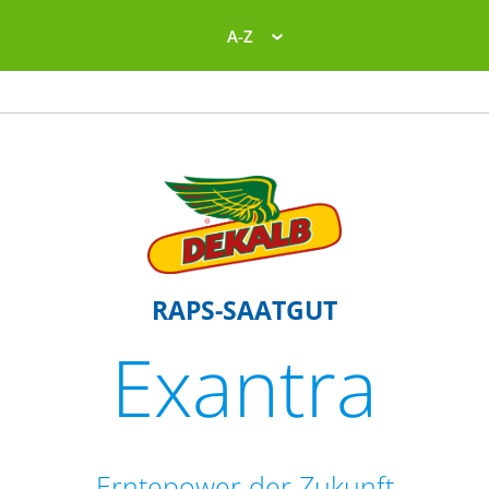
A-Z
RAPS-SAATGUT
Exantra
Erntepower der Zukunft