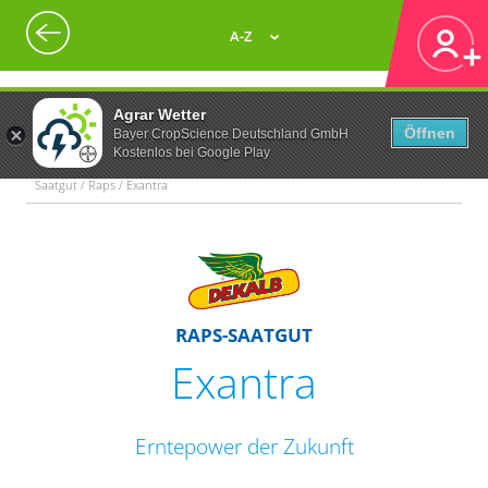
A-Z
Agrar Wetter
Öffnen
Bayer CropScience Deutschland GmbH
Kostenlos bei Google Play
Saatgut / Raps / Exantra
RAPS-SAATGUT
Exantra
Erntepower der Zukunft