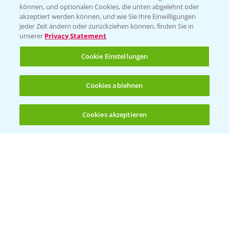
können, und optionalen Cookies, die unten abgelehnt oder
Wetter Aktuell
akzeptiert werden können, und wie Sie Ihre Einwilligungen
jeder Zeit ändern oder zurückziehen können, finden Sie in
unserer
Privacy Statement
BROSCHÜREN
Cookie Einstellungen
Ackerbau
Saatgut
Cookies ablehnen
Sonderkulturen
Cookies akzeptieren
Verantwortung & Sorgfalt
Öffnen
Bis zu 4 Produkte vergleichen:
(noch 4)
PAMIRA - Packmittelrücknahme
Sammelstellen und Termine
PRE - Chemikalien sicher entsorgen
Sammelstellen und Termine