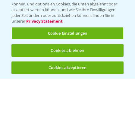
können, und optionalen Cookies, die unten abgelehnt oder
Wetter Aktuell
akzeptiert werden können, und wie Sie Ihre Einwilligungen
jeder Zeit ändern oder zurückziehen können, finden Sie in
unserer
Privacy Statement
BROSCHÜREN
Cookie Einstellungen
Ackerbau
Saatgut
Cookies ablehnen
Sonderkulturen
Cookies akzeptieren
Verantwortung & Sorgfalt
Öffnen
Bis zu 4 Produkte vergleichen:
(noch 4)
PAMIRA - Packmittelrücknahme
Sammelstellen und Termine
PRE - Chemikalien sicher entsorgen
Sammelstellen und Termine