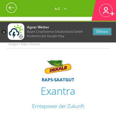
A-Z
Agrar Wetter
Öffnen
Bayer CropScience Deutschland GmbH
Kostenlos bei Google Play
Saatgut / Raps / Exantra
RAPS-SAATGUT
Exantra
Erntepower der Zukunft