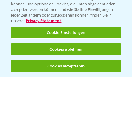
können, und optionalen Cookies, die unten abgelehnt oder
Wetter Aktuell
akzeptiert werden können, und wie Sie Ihre Einwilligungen
jeder Zeit ändern oder zurückziehen können, finden Sie in
unserer
Privacy Statement
BROSCHÜREN
Cookie Einstellungen
Ackerbau
Saatgut
Cookies ablehnen
Sonderkulturen
Cookies akzeptieren
Verantwortung & Sorgfalt
Öffnen
Bis zu 4 Produkte vergleichen:
(noch 4)
PAMIRA - Packmittelrücknahme
Sammelstellen und Termine
PRE - Chemikalien sicher entsorgen
Sammelstellen und Termine