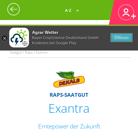
A-Z
Agrar Wetter
Öffnen
Bayer CropScience Deutschland GmbH
Kostenlos bei Google Play
Saatgut / Raps / Exantra
RAPS-SAATGUT
Exantra
Erntepower der Zukunft