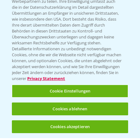
Werbepartnern zu teilen. Ihre Einwilligung umfasst auch
die in der Datenschutzerklärung im Detail dargestellten
Übermittlungen an Empfänger in unsicheren Drittstaaten,
Hilfe in Notfällen
wie insbesondere den USA. Dort besteht das Risiko, dass
Ihre derart übermittelten Daten dem Zugriff durch
T.
+49 (0)214/30-20220
Behörden in diesen Drittstaaten zu Kontroll- und
Überwachungszwecken unterliegen und dagegen keine
wirksamen Rechtsbehelfe zur Verfügung stehen.
Detaillierte Informationen zu unbedingt notwendigen
Cookies, ohne die wir die Webseite nicht verfügbar machen
können, und optionalen Cookies, die unten abgelehnt oder
akzeptiert werden können, und wie Sie Ihre Einwilligungen
jeder Zeit ändern oder zurückziehen können, finden Sie in
Folgen Sie uns
unserer
Privacy Statement
Cookie Einstellungen
Cookies ablehnen
Cookies akzeptieren
Allgemeine Nutzungsbedingungen
Datenschutzerklärung