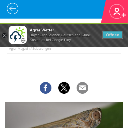
Agrar Wetter
Öffnen
Bayer CropScience Deutschland GmbH
Kostenlos bei Google Play
Agrar Magazin / Zulassungen