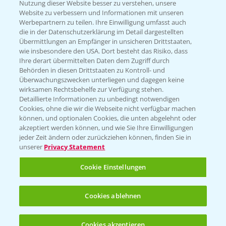
Nutzung dieser Website besser zu verstehen, unsere
Website zu verbessern und Informationen mit unseren
KONTAKT
Werbepartnern zu teilen. Ihre Einwilligung umfasst auch
die in der Datenschutzerklärung im Detail dargestellten
Übermittlungen an Empfänger in unsicheren Drittstaaten,
Hilfe in Notfällen
wie insbesondere den USA. Dort besteht das Risiko, dass
Ihre derart übermittelten Daten dem Zugriff durch
T.
+49 (0)214/30-20220
Behörden in diesen Drittstaaten zu Kontroll- und
Überwachungszwecken unterliegen und dagegen keine
wirksamen Rechtsbehelfe zur Verfügung stehen.
Detaillierte Informationen zu unbedingt notwendigen
Cookies, ohne die wir die Webseite nicht verfügbar machen
können, und optionalen Cookies, die unten abgelehnt oder
akzeptiert werden können, und wie Sie Ihre Einwilligungen
jeder Zeit ändern oder zurückziehen können, finden Sie in
Folgen Sie uns
unserer
Privacy Statement
Cookie Einstellungen
Cookies ablehnen
Cookies akzeptieren