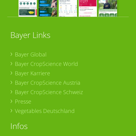
Bayer Links
Bayer Global
Bayer CropScience World
Bayer Karriere
Bayer CropScience Austria
Bayer CropScience Schweiz
Presse
Vegetables Deutschland
Infos