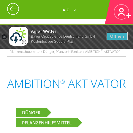
A-Z
Agrar Wetter
Öffnen
Bayer CropScience Deutschland GmbH
Kostenlos bei Google Play
®
Pflanzenschutzmittel / Dünger, Pflanzenhilfsmittel / AMBITION
AKTIVATOR
AMBITION
AKTIVATOR
®
DÜNGER
PFLANZENHILFSMITTEL