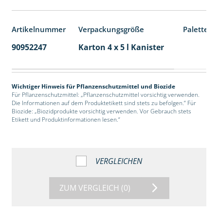
Artikelnummer
Verpackungsgröße
Palettene
90952247
Karton 4 x 5 l Kanister
40
Wichtiger Hinweis für Pflanzenschutzmittel und Biozide
Für Pflanzenschutzmittel: „Pflanzenschutzmittel vorsichtig verwenden.
Die Informationen auf dem Produktetikett sind stets zu befolgen.“ Für
Biozide: „Biozidprodukte vorsichtig verwenden. Vor Gebrauch stets
Etikett und Produktinformationen lesen.“
VERGLEICHEN
ZUM VERGLEICH
(0)