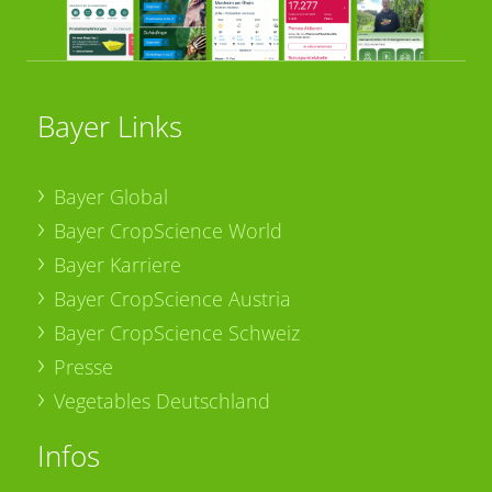
Bayer Links
Bayer Global
Bayer CropScience World
Bayer Karriere
Bayer CropScience Austria
Bayer CropScience Schweiz
Presse
Vegetables Deutschland
Infos