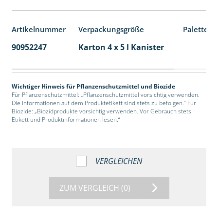
Artikelnummer
Verpackungsgröße
Palettene
90952247
Karton 4 x 5 l Kanister
40
Wichtiger Hinweis für Pflanzenschutzmittel und Biozide
Für Pflanzenschutzmittel: „Pflanzenschutzmittel vorsichtig verwenden.
Die Informationen auf dem Produktetikett sind stets zu befolgen.“ Für
Biozide: „Biozidprodukte vorsichtig verwenden. Vor Gebrauch stets
Etikett und Produktinformationen lesen.“
VERGLEICHEN
ZUM VERGLEICH
(0)