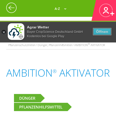
A-Z
Agrar Wetter
Öffnen
Bayer CropScience Deutschland GmbH
Kostenlos bei Google Play
®
Pflanzenschutzmittel / Dünger, Pflanzenhilfsmittel / AMBITION
AKTIVATOR
AMBITION
AKTIVATOR
®
DÜNGER
PFLANZENHILFSMITTEL