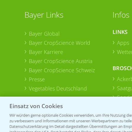
Bayer Links
Infos
LINKS
Bayer Global
Bayer CropScience World
Apps
Bayer Karriere
Wetter
Bayer CropScience Austria
BROSC
Bayer CropScience Schweiz
Acker
Presse
Saatg
Vegetables Deutschland
Sonde
Einsatz von Cookies
Wir würden gerne optionale Cookies verwenden, um Ihre Nutzung dies
zu verbessern und Informationen mit unseren Werbepartnern zu teilen.
Datenschutzerklärung im Detail dargestellten Übermittlungen an Empfä