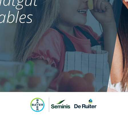
ables