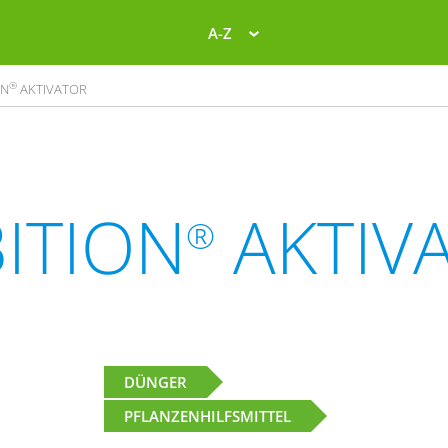
A-Z
®
ON
AKTIVATOR
ITION
AKTIV
®
DÜNGER
PFLANZENHILFSMITTEL