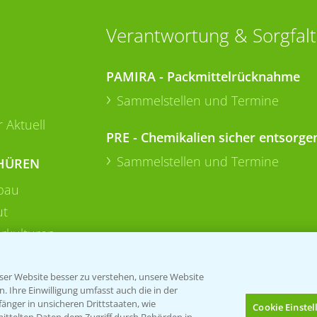
Verantwortung & Sorgfalt
PAMIRA - Packmittelrücknahme
Sammelstellen und Termine
 Aktuell
PRE - Chemikalien sicher entsorge
Sammelstellen und Termine
HÜREN
bau
ut
rkulturen
er Website besser zu verstehen, unsere Website
 Ihre Einwilligung umfasst auch die in der
nger in unsicheren Drittstaaten, wie
Cookie Einste