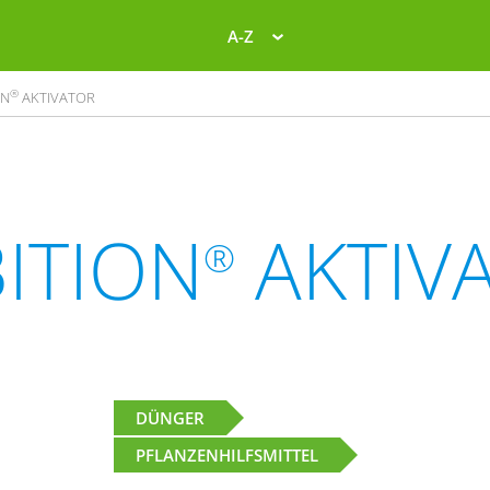
A-Z
®
ON
AKTIVATOR
ITION
AKTIV
®
DÜNGER
PFLANZENHILFSMITTEL