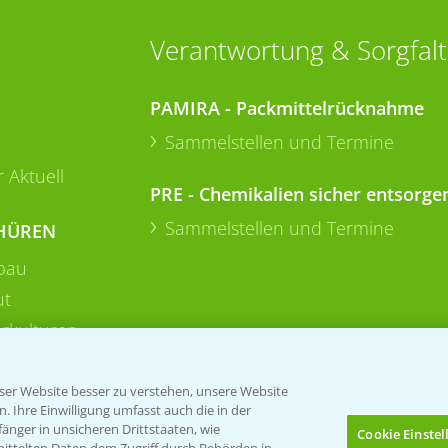
Verantwortung & Sorgfalt
PAMIRA - Packmittelrücknahme
Sammelstellen und Termine
 Aktuell
PRE - Chemikalien sicher entsorge
Sammelstellen und Termine
HÜREN
bau
ut
rkulturen
er Website besser zu verstehen, unsere Website
 Ihre Einwilligung umfasst auch die in der
nger in unsicheren Drittstaaten, wie
Cookie Einste