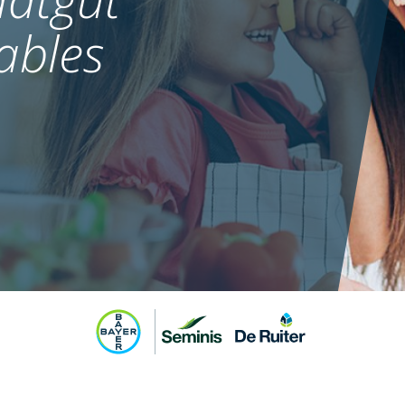
ables