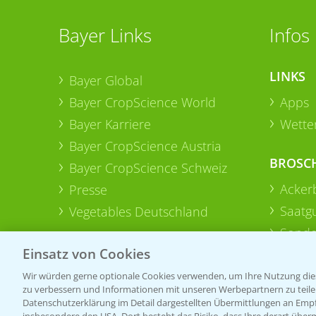
Bayer Links
Infos
LINKS
Bayer Global
Bayer CropScience World
Apps
Bayer Karriere
Wetter
Bayer CropScience Austria
BROSC
Bayer CropScience Schweiz
Acker
Presse
Saatg
Vegetables Deutschland
Sonde
Einsatz von Cookies
Wir würden gerne optionale Cookies verwenden, um Ihre Nutzung dies
zu verbessern und Informationen mit unseren Werbepartnern zu teilen.
Datenschutzerklärung im Detail dargestellten Übermittlungen an Empfä