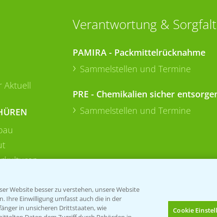
Verantwortung & Sorgfalt
PAMIRA - Packmittelrücknahme
Sammelstellen und Termine
 Aktuell
PRE - Chemikalien sicher entsorge
Sammelstellen und Termine
HÜREN
bau
ut
rkulturen
er Website besser zu verstehen, unsere Website
 Ihre Einwilligung umfasst auch die in der
nger in unsicheren Drittstaaten, wie
Cookie Einste