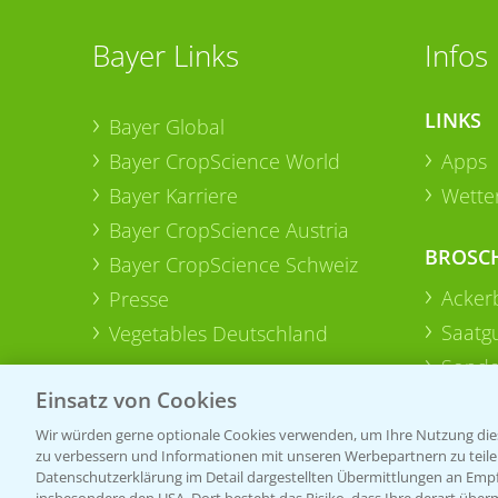
Bayer Links
Infos
LINKS
Bayer Global
Bayer CropScience World
Apps
Bayer Karriere
Wetter
Bayer CropScience Austria
BROSC
Bayer CropScience Schweiz
Acker
Presse
Saatg
Vegetables Deutschland
Sonde
Einsatz von Cookies
Wir würden gerne optionale Cookies verwenden, um Ihre Nutzung dies
zu verbessern und Informationen mit unseren Werbepartnern zu teilen.
Datenschutzerklärung im Detail dargestellten Übermittlungen an Empfä