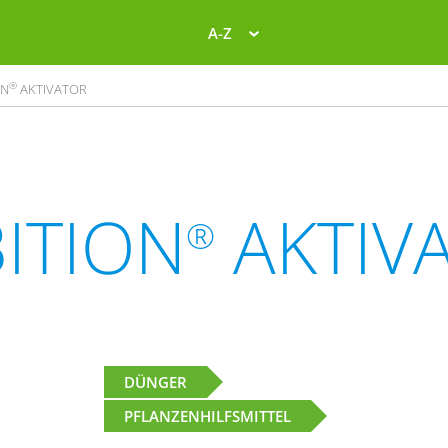
A-Z
®
ON
AKTIVATOR
ITION
AKTIV
®
DÜNGER
PFLANZENHILFSMITTEL