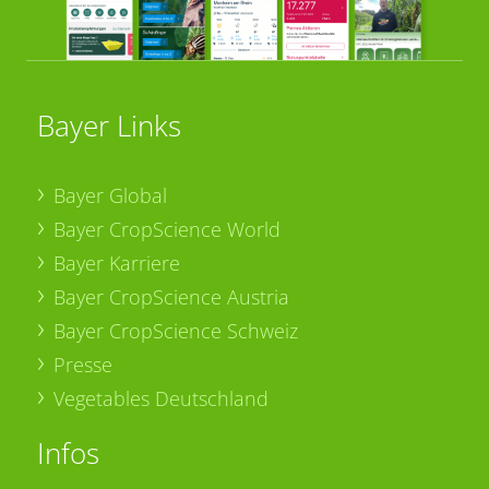
Bayer Links
Bayer Global
Bayer CropScience World
Bayer Karriere
Bayer CropScience Austria
Bayer CropScience Schweiz
Presse
Vegetables Deutschland
Infos