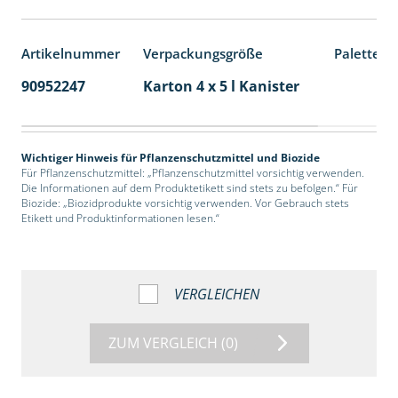
Artikelnummer
Verpackungsgröße
Palettene
90952247
Karton 4 x 5 l Kanister
40
Wichtiger Hinweis für Pflanzenschutzmittel und Biozide
Für Pflanzenschutzmittel: „Pflanzenschutzmittel vorsichtig verwenden.
Die Informationen auf dem Produktetikett sind stets zu befolgen.“ Für
Biozide: „Biozidprodukte vorsichtig verwenden. Vor Gebrauch stets
Etikett und Produktinformationen lesen.“
VERGLEICHEN
ZUM VERGLEICH
(0)