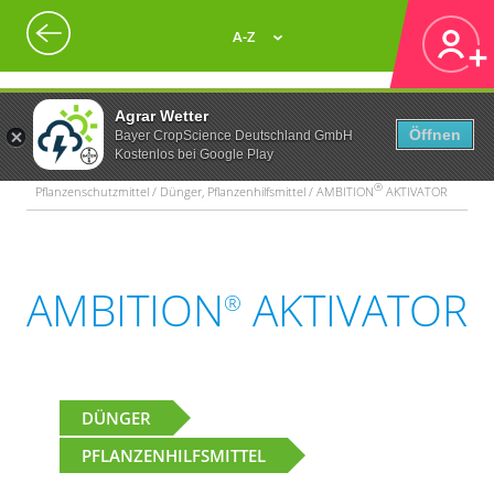
A-Z
Agrar Wetter
Öffnen
Bayer CropScience Deutschland GmbH
Kostenlos bei Google Play
®
Pflanzenschutzmittel / Dünger, Pflanzenhilfsmittel / AMBITION
AKTIVATOR
AMBITION
AKTIVATOR
®
DÜNGER
PFLANZENHILFSMITTEL