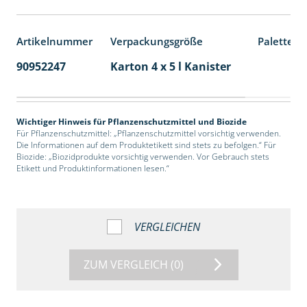
Artikelnummer
Verpackungsgröße
Palettene
90952247
Karton 4 x 5 l Kanister
40
Wichtiger Hinweis für Pflanzenschutzmittel und Biozide
Für Pflanzenschutzmittel: „Pflanzenschutzmittel vorsichtig verwenden.
Die Informationen auf dem Produktetikett sind stets zu befolgen.“ Für
Biozide: „Biozidprodukte vorsichtig verwenden. Vor Gebrauch stets
Etikett und Produktinformationen lesen.“
VERGLEICHEN
ZUM VERGLEICH
(0)