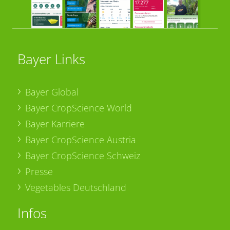
Bayer Links
Bayer Global
Bayer CropScience World
Bayer Karriere
Bayer CropScience Austria
Bayer CropScience Schweiz
Presse
Vegetables Deutschland
Infos