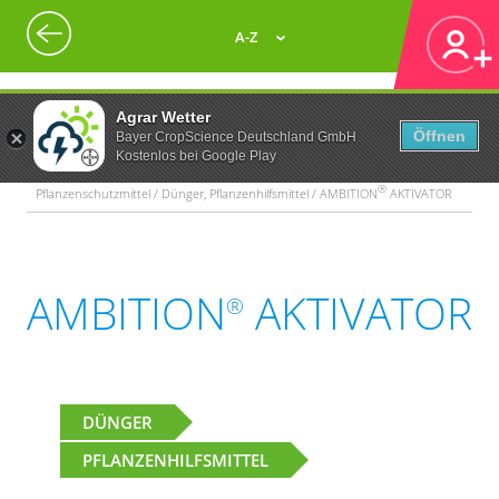
A-Z
Agrar Wetter
Öffnen
Bayer CropScience Deutschland GmbH
Kostenlos bei Google Play
®
Pflanzenschutzmittel / Dünger, Pflanzenhilfsmittel / AMBITION
AKTIVATOR
AMBITION
AKTIVATOR
®
DÜNGER
PFLANZENHILFSMITTEL