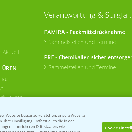
Verantwortung & Sorgfalt
PAMIRA - Packmittelrücknahme
Sammelstellen und Termine
 Aktuell
PRE - Chemikalien sicher entsorge
Sammelstellen und Termine
HÜREN
bau
ut
rkulturen
er Website besser zu verstehen, unsere Website
 Ihre Einwilligung umfasst auch die in der
nger in unsicheren Drittstaaten, wie
Cookie Einste