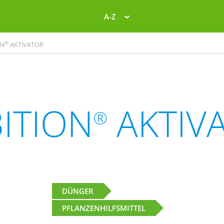
A-Z
®
ON
AKTIVATOR
ITION
AKTIV
®
DÜNGER
PFLANZENHILFSMITTEL