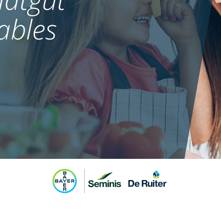
ables