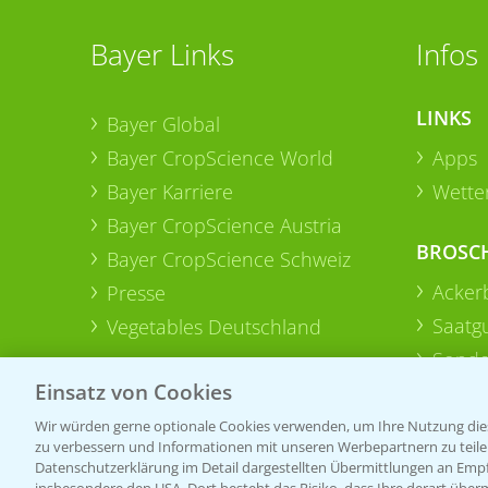
Bayer Links
Infos
LINKS
Bayer Global
Bayer CropScience World
Apps
Bayer Karriere
Wetter
Bayer CropScience Austria
BROSC
Bayer CropScience Schweiz
Acker
Presse
Saatg
Vegetables Deutschland
Sonde
Einsatz von Cookies
Wir würden gerne optionale Cookies verwenden, um Ihre Nutzung dies
zu verbessern und Informationen mit unseren Werbepartnern zu teilen.
Datenschutzerklärung im Detail dargestellten Übermittlungen an Empfä