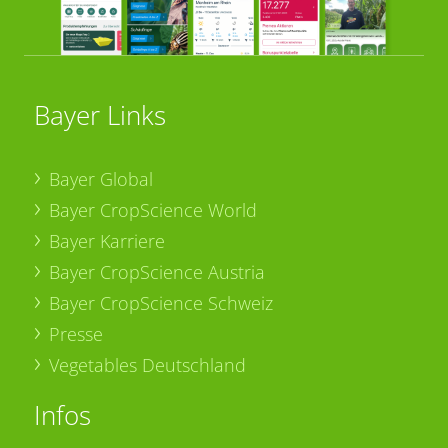
Bayer Links
Bayer Global
Bayer CropScience World
Bayer Karriere
Bayer CropScience Austria
Bayer CropScience Schweiz
Presse
Vegetables Deutschland
Infos