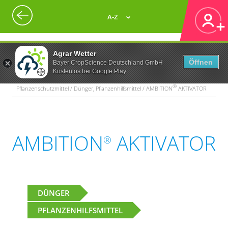
A-Z
Agrar Wetter
Öffnen
Bayer CropScience Deutschland GmbH
Kostenlos bei Google Play
®
Pflanzenschutzmittel / Dünger, Pflanzenhilfsmittel / AMBITION
AKTIVATOR
AMBITION
AKTIVATOR
®
DÜNGER
PFLANZENHILFSMITTEL