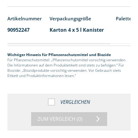
Artikelnummer
Verpackungsgröße
Palettene
90952247
Karton 4 x 5 l Kanister
40
Wichtiger Hinweis für Pflanzenschutzmittel und Biozide
Für Pflanzenschutzmittel: „Pflanzenschutzmittel vorsichtig verwenden.
Die Informationen auf dem Produktetikett sind stets zu befolgen.“ Für
Biozide: „Biozidprodukte vorsichtig verwenden. Vor Gebrauch stets
Etikett und Produktinformationen lesen.“
VERGLEICHEN
ZUM VERGLEICH
(0)