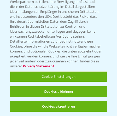
Werbepartnern zu teilen. Ihre Einwilligung umfasst auch
die in der Datenschutzerklärung im Detail dargestellten
Kontakt & Notfall
Übermittlungen an Empfänger in unsicheren Drittstaaten,
wie insbesondere den USA. Dort besteht das Risiko, dass
Ihre derart übermittelten Daten dem Zugriff durch
Behörden in diesen Drittstaaten zu Kontroll- und
Beratung auf WhatsApp
Überwachungszwecken unterliegen und dagegen keine
T.
+49 (0)174 346 564 1
wirksamen Rechtsbehelfe zur Verfügung stehen.
Detaillierte Informationen zu unbedingt notwendigen
Cookies, ohne die wir die Webseite nicht verfügbar machen
KONTAKT
können, und optionalen Cookies, die unten abgelehnt oder
akzeptiert werden können, und wie Sie Ihre Einwilligungen
jeder Zeit ändern oder zurückziehen können, finden Sie in
Hilfe in Notfällen
unserer
Privacy Statement
T.
+49 (0)214/30-20220
Cookie Einstellungen
Cookies ablehnen
Cookies akzeptieren
Öffnen
Bis zu 4 Produkte vergleichen:
(noch 4)
Folgen Sie uns