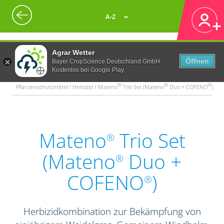
A-Z
Agrar Wetter
Öffnen
Bayer CropScience Deutschland GmbH
Kostenlos bei Google Play
®
®
®
Pflanzenschutzmittel / Herbizid / Mateno
Trio Set (Mateno
Duo + COFENO
)
Mateno
Trio Set
®
(Mateno
Duo +
®
COFENO
)
®
Herbizidkombination zur Bekämpfung von