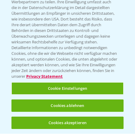
Werbepartnern zu teilen. Ihre Einwilligung umfasst auch
die in der Datenschutzerklärung im Detail dargestellten
Kontakt & Notfall
Übermittlungen an Empfänger in unsicheren Drittstaaten,
wie insbesondere den USA. Dort besteht das Risiko, dass
Ihre derart übermittelten Daten dem Zugriff durch
Behörden in diesen Drittstaaten zu Kontroll- und
Beratung auf WhatsApp
Überwachungszwecken unterliegen und dagegen keine
T.
+49 (0)174 346 564 1
wirksamen Rechtsbehelfe zur Verfügung stehen.
Detaillierte Informationen zu unbedingt notwendigen
Cookies, ohne die wir die Webseite nicht verfügbar machen
KONTAKT
können, und optionalen Cookies, die unten abgelehnt oder
akzeptiert werden können, und wie Sie Ihre Einwilligungen
jeder Zeit ändern oder zurückziehen können, finden Sie in
Hilfe in Notfällen
unserer
Privacy Statement
T.
+49 (0)214/30-20220
Cookie Einstellungen
Cookies ablehnen
Cookies akzeptieren
Öffnen
Bis zu 4 Produkte vergleichen:
(noch 4)
Folgen Sie uns