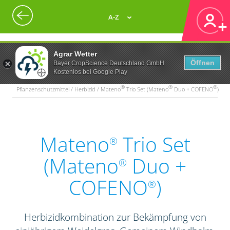
A-Z
Agrar Wetter
Öffnen
Bayer CropScience Deutschland GmbH
Kostenlos bei Google Play
®
®
®
Pflanzenschutzmittel / Herbizid / Mateno
Trio Set (Mateno
Duo + COFENO
)
Mateno
Trio Set
®
(Mateno
Duo +
®
COFENO
)
®
Herbizidkombination zur Bekämpfung von