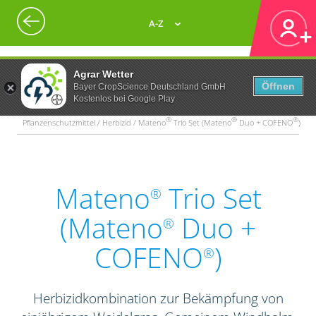
A-Z
Agrar Wetter
Öffnen
Bayer CropScience Deutschland GmbH
Kostenlos bei Google Play
®
®
®
Pflanzenschutzmittel / Herbizid / Mateno
Trio Set (Mateno
Duo + COFENO
)
Mateno
Trio Set
®
(Mateno
Duo +
®
COFENO
)
®
Herbizidkombination zur Bekämpfung von