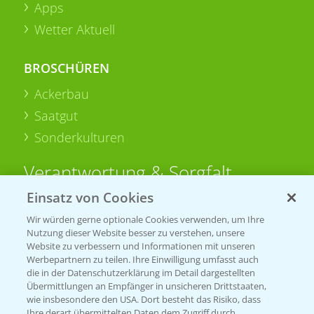
Apps
Wetter Aktuell
BROSCHÜREN
Ackerbau
Saatgut
Sonderkulturen
Verantwortung & Sorgfalt
Einsatz von Cookies
PAMIRA - Packmittelrücknahme
Wir würden gerne optionale Cookies verwenden, um Ihre
Nutzung dieser Website besser zu verstehen, unsere
Sammelstellen und Termine
Website zu verbessern und Informationen mit unseren
Werbepartnern zu teilen. Ihre Einwilligung umfasst auch
PRE - Chemikalien sicher entsorgen
die in der Datenschutzerklärung im Detail dargestellten
Übermittlungen an Empfänger in unsicheren Drittstaaten,
Sammelstellen und Termine
wie insbesondere den USA. Dort besteht das Risiko, dass
Ihre derart übermittelten Daten dem Zugriff durch