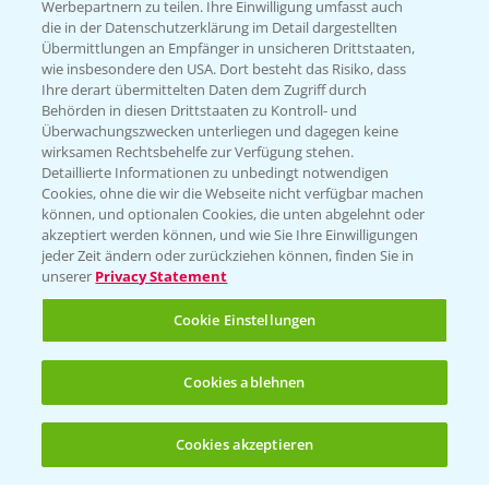
Werbepartnern zu teilen. Ihre Einwilligung umfasst auch
die in der Datenschutzerklärung im Detail dargestellten
Kontakt & Notfall
Übermittlungen an Empfänger in unsicheren Drittstaaten,
wie insbesondere den USA. Dort besteht das Risiko, dass
Ihre derart übermittelten Daten dem Zugriff durch
Behörden in diesen Drittstaaten zu Kontroll- und
Beratung auf WhatsApp
Überwachungszwecken unterliegen und dagegen keine
T.
+49 (0)174 346 564 1
wirksamen Rechtsbehelfe zur Verfügung stehen.
Detaillierte Informationen zu unbedingt notwendigen
Cookies, ohne die wir die Webseite nicht verfügbar machen
KONTAKT
können, und optionalen Cookies, die unten abgelehnt oder
akzeptiert werden können, und wie Sie Ihre Einwilligungen
jeder Zeit ändern oder zurückziehen können, finden Sie in
Hilfe in Notfällen
unserer
Privacy Statement
T.
+49 (0)214/30-20220
Cookie Einstellungen
Cookies ablehnen
Cookies akzeptieren
Öffnen
Bis zu 4 Produkte vergleichen:
(noch 4)
Folgen Sie uns