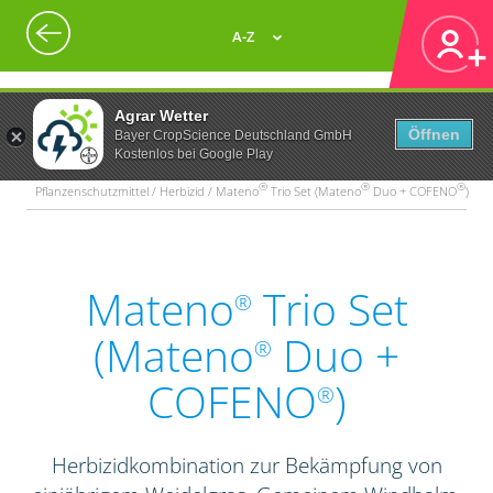
A-Z
Agrar Wetter
Öffnen
Bayer CropScience Deutschland GmbH
Kostenlos bei Google Play
®
®
®
Pflanzenschutzmittel / Herbizid / Mateno
Trio Set (Mateno
Duo + COFENO
)
Mateno
Trio Set
®
(Mateno
Duo +
®
COFENO
)
®
Herbizidkombination zur Bekämpfung von