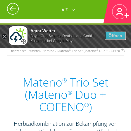
A-Z
Agrar Wetter
Öffnen
Bayer CropScience Deutschland GmbH
Kostenlos bei Google Play
®
®
®
Pflanzenschutzmittel / Herbizid / Mateno
Trio Set (Mateno
Duo + COFENO
)
Mateno
Trio Set
®
(Mateno
Duo +
®
COFENO
)
®
Herbizidkombination zur Bekämpfung von