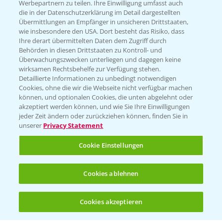
Werbepartnern zu teilen. Ihre Einwilligung umfasst auch
die in der Datenschutzerklärung im Detail dargestellten
Kontakt & Notfall
Übermittlungen an Empfänger in unsicheren Drittstaaten,
wie insbesondere den USA. Dort besteht das Risiko, dass
Ihre derart übermittelten Daten dem Zugriff durch
Behörden in diesen Drittstaaten zu Kontroll- und
Beratung auf WhatsApp
Überwachungszwecken unterliegen und dagegen keine
T.
+49 (0)174 346 564 1
wirksamen Rechtsbehelfe zur Verfügung stehen.
Detaillierte Informationen zu unbedingt notwendigen
Cookies, ohne die wir die Webseite nicht verfügbar machen
KONTAKT
können, und optionalen Cookies, die unten abgelehnt oder
akzeptiert werden können, und wie Sie Ihre Einwilligungen
jeder Zeit ändern oder zurückziehen können, finden Sie in
Hilfe in Notfällen
unserer
Privacy Statement
T.
+49 (0)214/30-20220
Cookie Einstellungen
Cookies ablehnen
Cookies akzeptieren
Öffnen
Bis zu 4 Produkte vergleichen:
(noch 4)
Folgen Sie uns