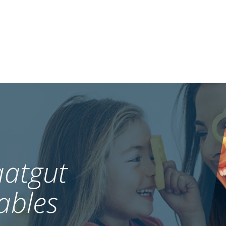
atgut
ables