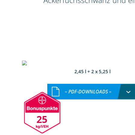
Ackerfuchsschwanz und ein
2,45 l + 2 x 5,25 l
– PDF-DOWNLOADS –
25