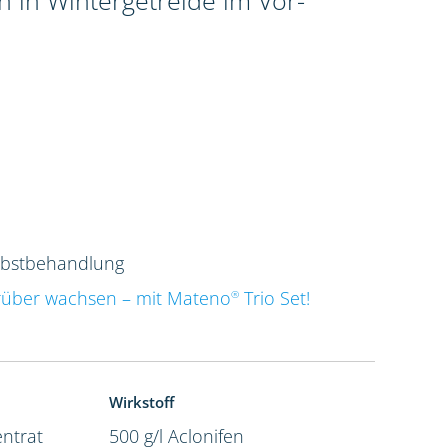
 in Wintergetreide im Vor-
rbstbehandlung
rüber wachsen – mit Mateno
Trio Set!
®
Wirkstoff
ntrat
500 g/l Aclonifen