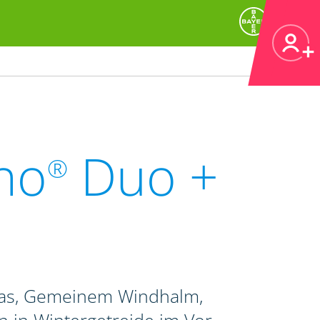
no
Duo +
®
ras, Gemeinem Windhalm,