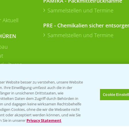
PAMIRA - Packmittelrücknahme
Sammelstellen und Termine
 Aktuell
PRE - Chemikalien sicher entsorge
Sammelstellen und Termine
HÜREN
bau
ut
rkulturen
er Website besser zu verstehen, unsere Website
 Ihre Einwilligung umfasst auch die in der
nger in unsicheren Drittstaaten, wie
Cookie Einste
mittelten Daten dem Zugriff durch Behörden in
gen und dagegen keine wirksamen Rechtsbehelfe
digen Cookies, ohne die wir die Webseite nicht
Folgen Sie uns
nt oder akzeptiert werden können, und wie Sie
Bis zu 4 Produkte vergleichen:
(noch 4)
n Sie in unserer
Privacy Statement