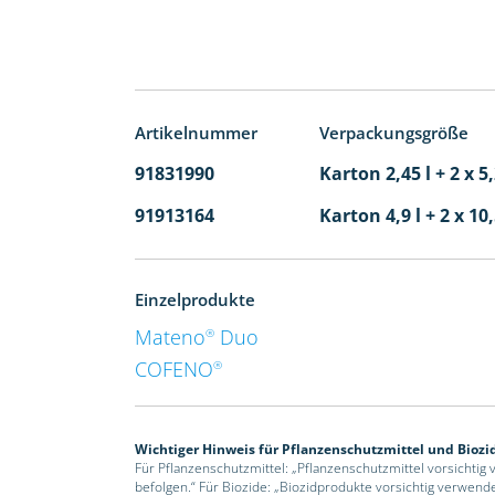
Artikelnummer
Verpackungsgröße
91831990
Karton 2,45 l + 2 x 5
91913164
Karton 4,9 l + 2 x 10
Einzelprodukte
Mateno
Duo
®
COFENO
®
Wichtiger Hinweis für Pflanzenschutzmittel und Biozi
Für Pflanzenschutzmittel: „Pflanzenschutzmittel vorsichtig
befolgen.“ Für Biozide: „Biozidprodukte vorsichtig verwend