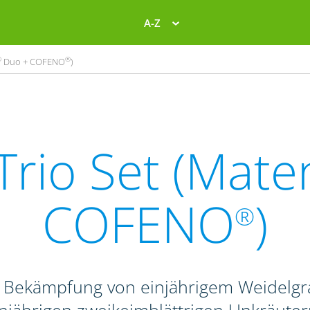
A-Z
®
®
Duo + COFENO
)
Trio Set (Mate
COFENO
)
®
r Bekämpfung von einjährigem Weidelg