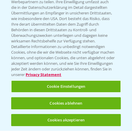
Werbepartnern zu teilen. Ihre Einwilligung umfasst auch
die in der Datenschutzerklärung im Detail dargestellten
Kontakt & Notfall
Übermittlungen an Empfänger in unsicheren Drittstaaten,
wie insbesondere den USA. Dort besteht das Risiko, dass
Ihre derart übermittelten Daten dem Zugriff durch
Behörden in diesen Drittstaaten zu Kontroll- und
Beratung auf WhatsApp
Überwachungszwecken unterliegen und dagegen keine
T.
+49 (0)174 346 564 1
wirksamen Rechtsbehelfe zur Verfügung stehen.
Detaillierte Informationen zu unbedingt notwendigen
Cookies, ohne die wir die Webseite nicht verfügbar machen
KONTAKT
können, und optionalen Cookies, die unten abgelehnt oder
akzeptiert werden können, und wie Sie Ihre Einwilligungen
jeder Zeit ändern oder zurückziehen können, finden Sie in
Hilfe in Notfällen
unserer
Privacy Statement
T.
+49 (0)214/30-20220
Cookie Einstellungen
Cookies ablehnen
Cookies akzeptieren
Öffnen
Bis zu 4 Produkte vergleichen:
(noch 4)
Folgen Sie uns