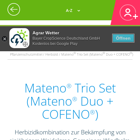
A-Z
Agrar Wetter
Öffnen
Bayer CropScience Deutschland GmbH
Kostenlos bei Google Play
®
®
®
Pflanzenschutzmittel / Herbizid / Mateno
Trio Set (Mateno
Duo + COFENO
)
Mateno
Trio Set
®
(Mateno
Duo +
®
COFENO
)
®
Herbizidkombination zur Bekämpfung von