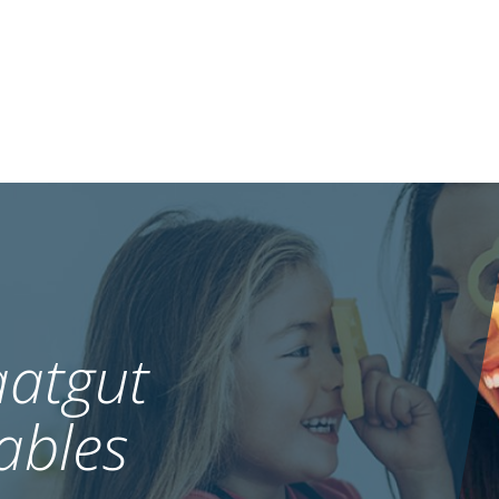
atgut
ables