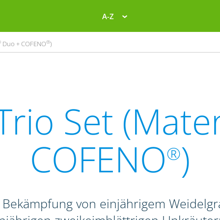
A-Z
®
®
Duo + COFENO
)
Trio Set (Mate
COFENO
)
®
r Bekämpfung von einjährigem Weidelg