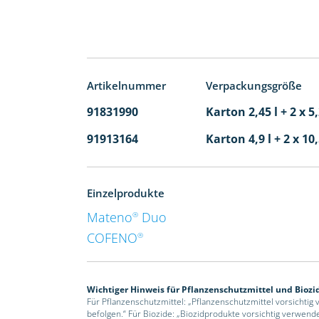
Artikelnummer
Verpackungsgröße
91831990
Karton 2,45 l + 2 x 5
91913164
Karton 4,9 l + 2 x 10
Einzelprodukte
Mateno
Duo
®
COFENO
®
Wichtiger Hinweis für Pflanzenschutzmittel und Biozi
Für Pflanzenschutzmittel: „Pflanzenschutzmittel vorsichtig
befolgen.“ Für Biozide: „Biozidprodukte vorsichtig verwend