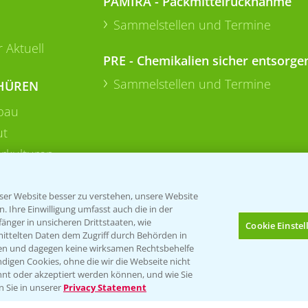
PAMIRA - Packmittelrücknahme
Sammelstellen und Termine
 Aktuell
PRE - Chemikalien sicher entsorge
Sammelstellen und Termine
HÜREN
bau
ut
rkulturen
er Website besser zu verstehen, unsere Website
 Ihre Einwilligung umfasst auch die in der
nger in unsicheren Drittstaaten, wie
Cookie Einste
mittelten Daten dem Zugriff durch Behörden in
gen und dagegen keine wirksamen Rechtsbehelfe
digen Cookies, ohne die wir die Webseite nicht
Folgen Sie uns
nt oder akzeptiert werden können, und wie Sie
Bis zu 4 Produkte vergleichen:
(noch 4)
n Sie in unserer
Privacy Statement