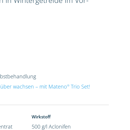
 in Wintergetreide im Vor-
rbstbehandlung
rüber wachsen – mit Mateno
Trio Set!
®
Wirkstoff
ntrat
500 g/l Aclonifen