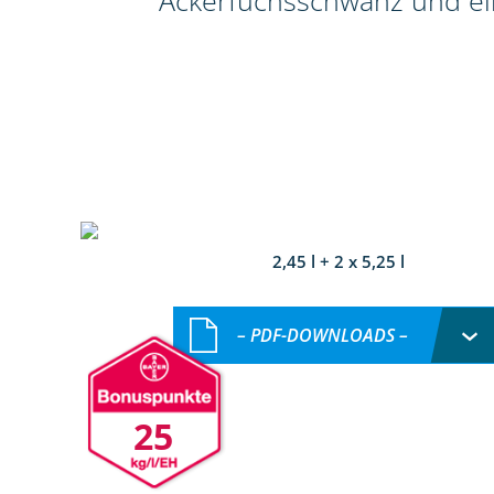
Ackerfuchsschwanz und ein
2,45 l + 2 x 5,25 l
– PDF-DOWNLOADS –
25