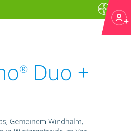
no
Duo +
®
ras, Gemeinem Windhalm,