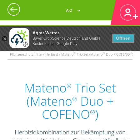
A-Z
Agrar Wetter
Öffnen
Bayer CropScience Deutschland GmbH
Kostenlos bei Google Play
®
®
®
Pflanzenschutzmittel / Herbizid / Mateno
Trio Set (Mateno
Duo + COFENO
)
Mateno
Trio Set
®
(Mateno
Duo +
®
COFENO
)
®
Herbizidkombination zur Bekämpfung von