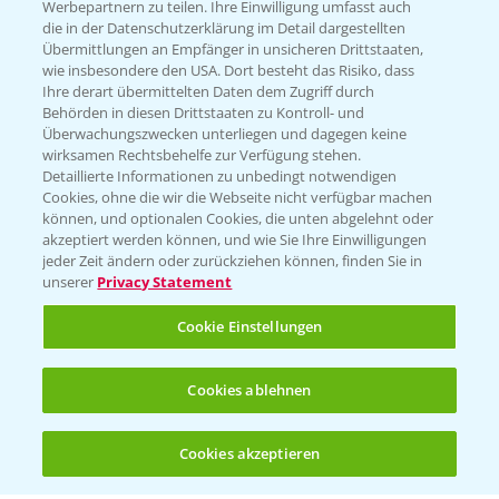
Werbepartnern zu teilen. Ihre Einwilligung umfasst auch
die in der Datenschutzerklärung im Detail dargestellten
Kontakt & Notfall
Übermittlungen an Empfänger in unsicheren Drittstaaten,
wie insbesondere den USA. Dort besteht das Risiko, dass
Ihre derart übermittelten Daten dem Zugriff durch
Behörden in diesen Drittstaaten zu Kontroll- und
Beratung auf WhatsApp
Überwachungszwecken unterliegen und dagegen keine
T.
+49 (0)174 346 564 1
wirksamen Rechtsbehelfe zur Verfügung stehen.
Detaillierte Informationen zu unbedingt notwendigen
Cookies, ohne die wir die Webseite nicht verfügbar machen
KONTAKT
können, und optionalen Cookies, die unten abgelehnt oder
akzeptiert werden können, und wie Sie Ihre Einwilligungen
jeder Zeit ändern oder zurückziehen können, finden Sie in
Hilfe in Notfällen
unserer
Privacy Statement
T.
+49 (0)214/30-20220
Cookie Einstellungen
Cookies ablehnen
Cookies akzeptieren
Öffnen
Bis zu 4 Produkte vergleichen:
(noch 4)
Folgen Sie uns