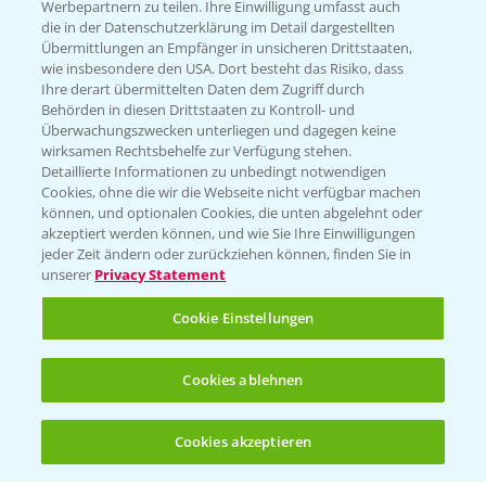
Werbepartnern zu teilen. Ihre Einwilligung umfasst auch
die in der Datenschutzerklärung im Detail dargestellten
Kontakt & Notfall
Übermittlungen an Empfänger in unsicheren Drittstaaten,
wie insbesondere den USA. Dort besteht das Risiko, dass
Ihre derart übermittelten Daten dem Zugriff durch
Behörden in diesen Drittstaaten zu Kontroll- und
Beratung auf WhatsApp
Überwachungszwecken unterliegen und dagegen keine
T.
+49 (0)174 346 564 1
wirksamen Rechtsbehelfe zur Verfügung stehen.
Detaillierte Informationen zu unbedingt notwendigen
Cookies, ohne die wir die Webseite nicht verfügbar machen
KONTAKT
können, und optionalen Cookies, die unten abgelehnt oder
akzeptiert werden können, und wie Sie Ihre Einwilligungen
jeder Zeit ändern oder zurückziehen können, finden Sie in
Hilfe in Notfällen
unserer
Privacy Statement
T.
+49 (0)214/30-20220
Cookie Einstellungen
Cookies ablehnen
Cookies akzeptieren
Öffnen
Bis zu 4 Produkte vergleichen:
(noch 4)
Folgen Sie uns