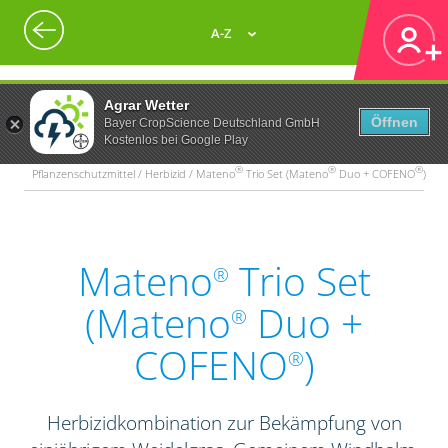
A-Z
Agrar Wetter
Öffnen
Bayer CropScience Deutschland GmbH
Kostenlos bei Google Play
®
®
®
Pflanzenschutzmittel / Herbizid / Mateno
Trio Set (Mateno
Duo + COFENO
)
Mateno
Trio Set
®
(Mateno
Duo +
®
COFENO
)
®
Herbizidkombination zur Bekämpfung von