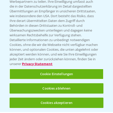
Werbepartnern zu teilen. Ihre Einwilligung umfasst auch
die in der Datenschutzerklärung im Detail dargestellten
Kontakt & Notfall
Übermittlungen an Empfänger in unsicheren Drittstaaten,
wie insbesondere den USA. Dort besteht das Risiko, dass
Ihre derart übermittelten Daten dem Zugriff durch
Behörden in diesen Drittstaaten zu Kontroll- und
Beratung auf WhatsApp
Überwachungszwecken unterliegen und dagegen keine
T.
+49 (0)174 346 564 1
wirksamen Rechtsbehelfe zur Verfügung stehen.
Detaillierte Informationen zu unbedingt notwendigen
Cookies, ohne die wir die Webseite nicht verfügbar machen
KONTAKT
können, und optionalen Cookies, die unten abgelehnt oder
akzeptiert werden können, und wie Sie Ihre Einwilligungen
jeder Zeit ändern oder zurückziehen können, finden Sie in
Hilfe in Notfällen
unserer
Privacy Statement
T.
+49 (0)214/30-20220
Cookie Einstellungen
Cookies ablehnen
Cookies akzeptieren
Öffnen
Bis zu 4 Produkte vergleichen:
(noch 4)
Folgen Sie uns