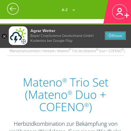
A-Z
Agrar Wetter
Öffnen
Bayer CropScience Deutschland GmbH
Kostenlos bei Google Play
®
®
®
Pflanzenschutzmittel / Herbizid / Mateno
Trio Set (Mateno
Duo + COFENO
)
Mateno
Trio Set
®
(Mateno
Duo +
®
COFENO
)
®
Herbizidkombination zur Bekämpfung von