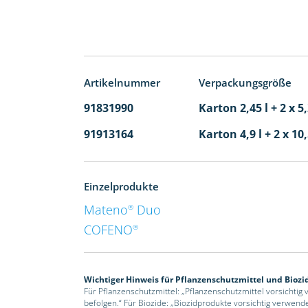
Artikelnummer
Verpackungsgröße
91831990
Karton 2,45 l + 2 x 5
91913164
Karton 4,9 l + 2 x 10
Einzelprodukte
Mateno
Duo
®
COFENO
®
Wichtiger Hinweis für Pflanzenschutzmittel und Biozi
Für Pflanzenschutzmittel: „Pflanzenschutzmittel vorsichtig
befolgen.“ Für Biozide: „Biozidprodukte vorsichtig verwend