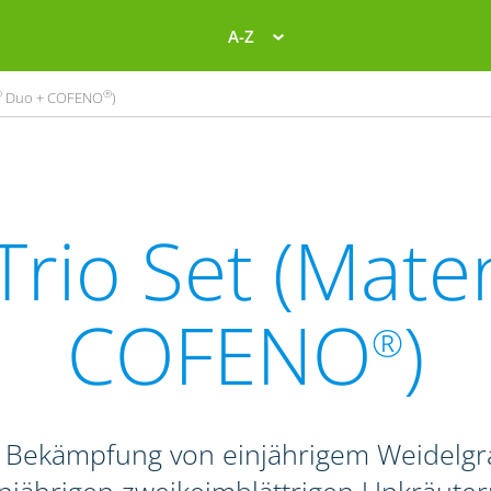
A-Z
®
®
Duo + COFENO
)
Trio Set (Mate
COFENO
)
®
r Bekämpfung von einjährigem Weidelg