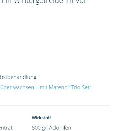
 in Wintergetreide im Vor-
rbstbehandlung
rüber wachsen – mit Mateno
Trio Set!
®
Wirkstoff
ntrat
500 g/l Aclonifen