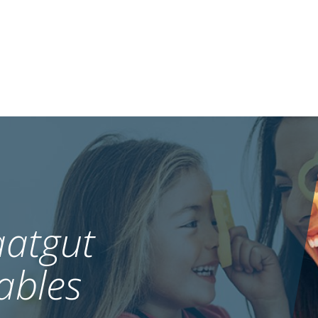
atgut
ables