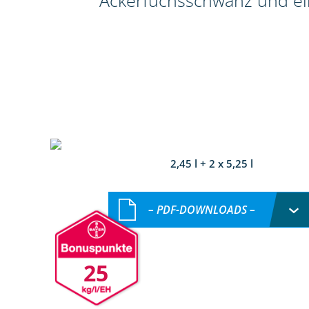
Ackerfuchsschwanz und ein
2,45 l + 2 x 5,25 l
– PDF-DOWNLOADS –
25