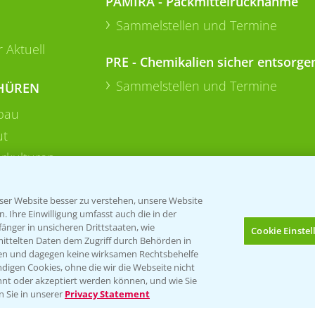
PAMIRA - Packmittelrücknahme
Sammelstellen und Termine
 Aktuell
PRE - Chemikalien sicher entsorge
Sammelstellen und Termine
HÜREN
bau
ut
rkulturen
er Website besser zu verstehen, unsere Website
 Ihre Einwilligung umfasst auch die in der
nger in unsicheren Drittstaaten, wie
Cookie Einste
mittelten Daten dem Zugriff durch Behörden in
gen und dagegen keine wirksamen Rechtsbehelfe
digen Cookies, ohne die wir die Webseite nicht
Folgen Sie uns
nt oder akzeptiert werden können, und wie Sie
Bis zu 4 Produkte vergleichen:
(noch 4)
n Sie in unserer
Privacy Statement