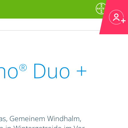
no
Duo +
®
ras, Gemeinem Windhalm,