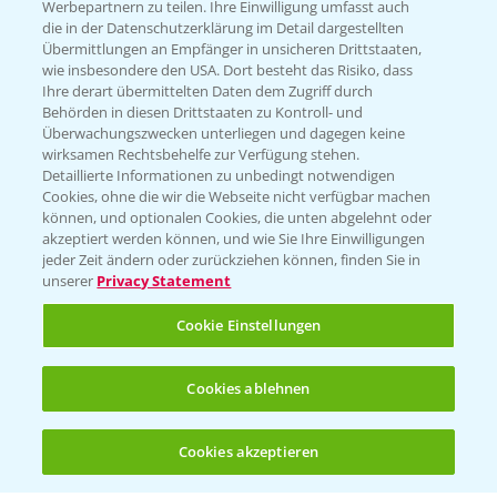
Werbepartnern zu teilen. Ihre Einwilligung umfasst auch
die in der Datenschutzerklärung im Detail dargestellten
Kontakt & Notfall
Übermittlungen an Empfänger in unsicheren Drittstaaten,
wie insbesondere den USA. Dort besteht das Risiko, dass
Ihre derart übermittelten Daten dem Zugriff durch
Behörden in diesen Drittstaaten zu Kontroll- und
Beratung auf WhatsApp
Überwachungszwecken unterliegen und dagegen keine
T.
+49 (0)174 346 564 1
wirksamen Rechtsbehelfe zur Verfügung stehen.
Detaillierte Informationen zu unbedingt notwendigen
Cookies, ohne die wir die Webseite nicht verfügbar machen
KONTAKT
können, und optionalen Cookies, die unten abgelehnt oder
akzeptiert werden können, und wie Sie Ihre Einwilligungen
jeder Zeit ändern oder zurückziehen können, finden Sie in
Hilfe in Notfällen
unserer
Privacy Statement
T.
+49 (0)214/30-20220
Cookie Einstellungen
Cookies ablehnen
Cookies akzeptieren
Öffnen
Bis zu 4 Produkte vergleichen:
(noch 4)
Folgen Sie uns