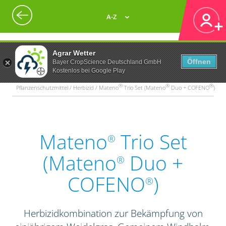
A-Z
Agrar Wetter
Öffnen
Bayer CropScience Deutschland GmbH
Kostenlos bei Google Play
®
®
®
Pflanzenschutzmittel / Herbizid / Mateno
Trio Set (Mateno
Duo + COFENO
)
Mateno
Trio Set
®
(Mateno
Duo +
®
COFENO
)
®
Herbizidkombination zur Bekämpfung von