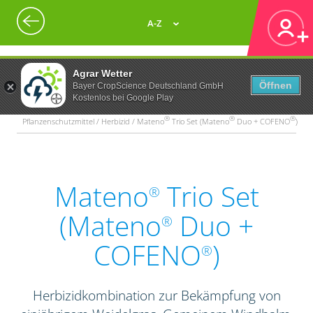
A-Z
Agrar Wetter
Öffnen
Bayer CropScience Deutschland GmbH
Kostenlos bei Google Play
®
®
®
Pflanzenschutzmittel / Herbizid / Mateno
Trio Set (Mateno
Duo + COFENO
)
Mateno
Trio Set
®
(Mateno
Duo +
®
COFENO
)
®
Herbizidkombination zur Bekämpfung von