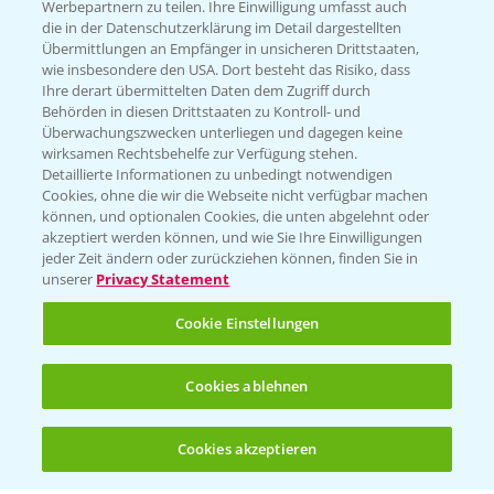
Werbepartnern zu teilen. Ihre Einwilligung umfasst auch
die in der Datenschutzerklärung im Detail dargestellten
Kontakt & Notfall
Übermittlungen an Empfänger in unsicheren Drittstaaten,
wie insbesondere den USA. Dort besteht das Risiko, dass
Ihre derart übermittelten Daten dem Zugriff durch
Behörden in diesen Drittstaaten zu Kontroll- und
Beratung auf WhatsApp
Überwachungszwecken unterliegen und dagegen keine
T.
+49 (0)174 346 564 1
wirksamen Rechtsbehelfe zur Verfügung stehen.
Detaillierte Informationen zu unbedingt notwendigen
Cookies, ohne die wir die Webseite nicht verfügbar machen
KONTAKT
können, und optionalen Cookies, die unten abgelehnt oder
akzeptiert werden können, und wie Sie Ihre Einwilligungen
jeder Zeit ändern oder zurückziehen können, finden Sie in
Hilfe in Notfällen
unserer
Privacy Statement
T.
+49 (0)214/30-20220
Cookie Einstellungen
Cookies ablehnen
Cookies akzeptieren
Öffnen
Bis zu 4 Produkte vergleichen:
(noch 4)
Folgen Sie uns