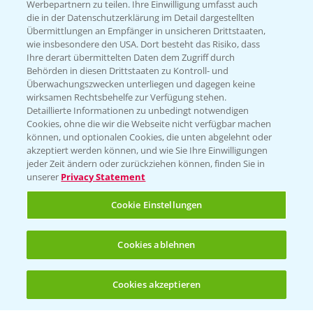
Werbepartnern zu teilen. Ihre Einwilligung umfasst auch
die in der Datenschutzerklärung im Detail dargestellten
Kontakt & Notfall
Übermittlungen an Empfänger in unsicheren Drittstaaten,
wie insbesondere den USA. Dort besteht das Risiko, dass
Ihre derart übermittelten Daten dem Zugriff durch
Behörden in diesen Drittstaaten zu Kontroll- und
Beratung auf WhatsApp
Überwachungszwecken unterliegen und dagegen keine
T.
+49 (0)174 346 564 1
wirksamen Rechtsbehelfe zur Verfügung stehen.
Detaillierte Informationen zu unbedingt notwendigen
Cookies, ohne die wir die Webseite nicht verfügbar machen
KONTAKT
können, und optionalen Cookies, die unten abgelehnt oder
akzeptiert werden können, und wie Sie Ihre Einwilligungen
jeder Zeit ändern oder zurückziehen können, finden Sie in
Hilfe in Notfällen
unserer
Privacy Statement
T.
+49 (0)214/30-20220
Cookie Einstellungen
Cookies ablehnen
Cookies akzeptieren
Öffnen
Bis zu 4 Produkte vergleichen:
(noch 4)
Folgen Sie uns