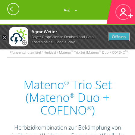
A-Z
Agrar Wetter
Öffnen
Bayer CropScience Deutschland GmbH
Kostenlos bei Google Play
®
®
®
Pflanzenschutzmittel / Herbizid / Mateno
Trio Set (Mateno
Duo + COFENO
)
Mateno
Trio Set
®
(Mateno
Duo +
®
COFENO
)
®
Herbizidkombination zur Bekämpfung von