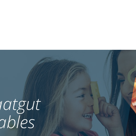
atgut
ables