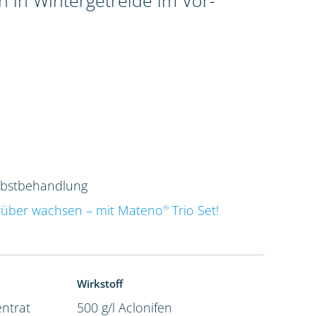
 in Wintergetreide im Vor-
rbstbehandlung
rüber wachsen – mit Mateno
Trio Set!
®
Wirkstoff
ntrat
500 g/l Aclonifen