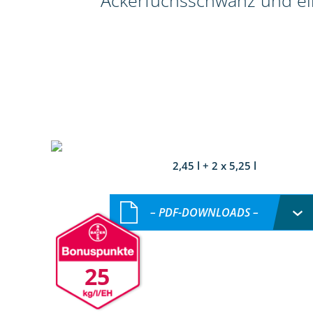
Ackerfuchsschwanz und ein
2,45 l + 2 x 5,25 l
– PDF-DOWNLOADS –
25