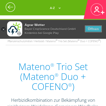
A-Z
Agrar Wetter
Öffnen
Bayer CropScience Deutschland GmbH
Kostenlos bei Google Play
®
®
®
Pflanzenschutzmittel / Herbizid / Mateno
Trio Set (Mateno
Duo + COFENO
)
Mateno
Trio Set
®
(Mateno
Duo +
®
COFENO
)
®
Herbizidkombination zur Bekämpfung von