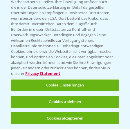
Werbepartnern zu teilen. Ihre Einwilligung umfasst auch
die in der Datenschutzerklärung im Detail dargestellten
Kontakt & Notfall
Übermittlungen an Empfänger in unsicheren Drittstaaten,
wie insbesondere den USA. Dort besteht das Risiko, dass
Ihre derart übermittelten Daten dem Zugriff durch
Behörden in diesen Drittstaaten zu Kontroll- und
Beratung auf WhatsApp
Überwachungszwecken unterliegen und dagegen keine
T.
+49 (0)174 346 564 1
wirksamen Rechtsbehelfe zur Verfügung stehen.
Detaillierte Informationen zu unbedingt notwendigen
Cookies, ohne die wir die Webseite nicht verfügbar machen
KONTAKT
können, und optionalen Cookies, die unten abgelehnt oder
akzeptiert werden können, und wie Sie Ihre Einwilligungen
jeder Zeit ändern oder zurückziehen können, finden Sie in
Hilfe in Notfällen
unserer
Privacy Statement
T.
+49 (0)214/30-20220
Cookie Einstellungen
Cookies ablehnen
Cookies akzeptieren
Öffnen
Bis zu 4 Produkte vergleichen:
(noch 4)
Folgen Sie uns