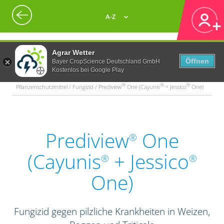
A-Z
Agrar Wetter
Öffnen
Bayer CropScience Deutschland GmbH
Kostenlos bei Google Play
®
®
®
Pflanzenschutzmittel / Fungizid / Prediview
One (Cayunis
+ Jessico
One)
Prediview
One
®
(Cayunis
+ Jessico
®
®
One)
Fungizid gegen pilzliche Krankheiten in Weizen,