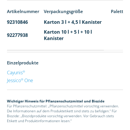
Artikelnummer
Verpackungsgröße
Paletten
92310846
Karton 3 l + 4,5 l Kanister
80
Karton 10 l + 5 l + 10 l
92277938
24
Kanister
Einzelprodukte
®
Cayunis
®
Jessico
One
Wichtiger Hinweis für Pflanzenschutzmittel und Biozide
Für Pflanzenschutzmittel: „Pflanzenschutzmittel vorsichtig verwenden.
Die Informationen auf dem Produktetikett sind stets zu befolgen.“ Für
Biozide: „Biozidprodukte vorsichtig verwenden. Vor Gebrauch stets
Etikett und Produktinformationen lesen.“