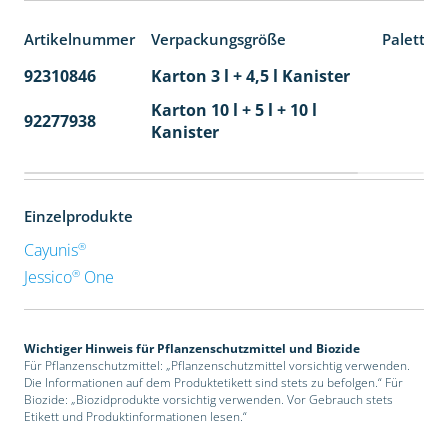
Artikelnummer
Verpackungsgröße
Paletten
92310846
Karton 3 l + 4,5 l Kanister
80
Karton 10 l + 5 l + 10 l
92277938
24
Kanister
Einzelprodukte
®
Cayunis
®
Jessico
One
Wichtiger Hinweis für Pflanzenschutzmittel und Biozide
Für Pflanzenschutzmittel: „Pflanzenschutzmittel vorsichtig verwenden.
Die Informationen auf dem Produktetikett sind stets zu befolgen.“ Für
Biozide: „Biozidprodukte vorsichtig verwenden. Vor Gebrauch stets
Etikett und Produktinformationen lesen.“