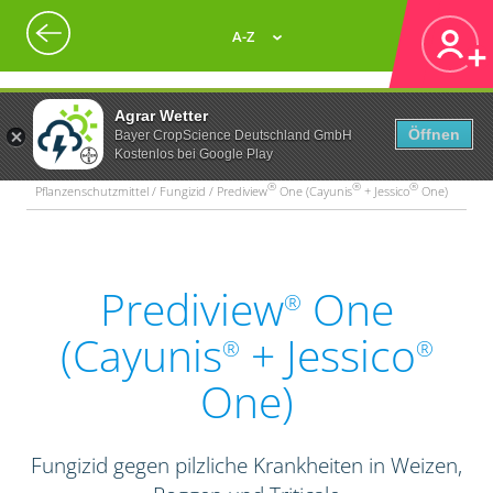
A-Z
Agrar Wetter
Öffnen
Bayer CropScience Deutschland GmbH
Kostenlos bei Google Play
®
®
®
Pflanzenschutzmittel / Fungizid / Prediview
One (Cayunis
+ Jessico
One)
Prediview
One
®
(Cayunis
+ Jessico
®
®
One)
Fungizid gegen pilzliche Krankheiten in Weizen,