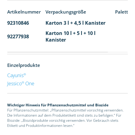
Artikelnummer
Verpackungsgröße
Paletten
92310846
Karton 3 l + 4,5 l Kanister
80
Karton 10 l + 5 l + 10 l
92277938
24
Kanister
Einzelprodukte
®
Cayunis
®
Jessico
One
Wichtiger Hinweis für Pflanzenschutzmittel und Biozide
Für Pflanzenschutzmittel: „Pflanzenschutzmittel vorsichtig verwenden.
Die Informationen auf dem Produktetikett sind stets zu befolgen.“ Für
Biozide: „Biozidprodukte vorsichtig verwenden. Vor Gebrauch stets
Etikett und Produktinformationen lesen.“