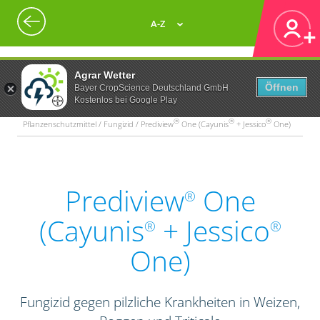
A-Z
Agrar Wetter
Öffnen
Bayer CropScience Deutschland GmbH
Kostenlos bei Google Play
®
®
®
Pflanzenschutzmittel / Fungizid / Prediview
One (Cayunis
+ Jessico
One)
Prediview
One
®
(Cayunis
+ Jessico
®
®
One)
Fungizid gegen pilzliche Krankheiten in Weizen,