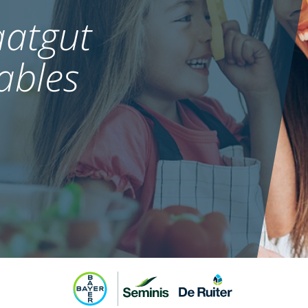
atgut
ables