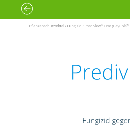
®
®
Pflanzenschutzmittel / Fungizid / Prediview
One (Cayunis
Prediv
Fungizid gegen