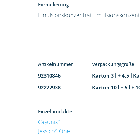
Formulierung
Emulsionskonzentrat
Emulsionskonzent
Artikelnummer
Verpackungsgröße
92310846
Karton 3 l + 4,5 l K
92277938
Karton 10 l + 5 l + 1
Einzelprodukte
Cayunis
®
Jessico
One
®