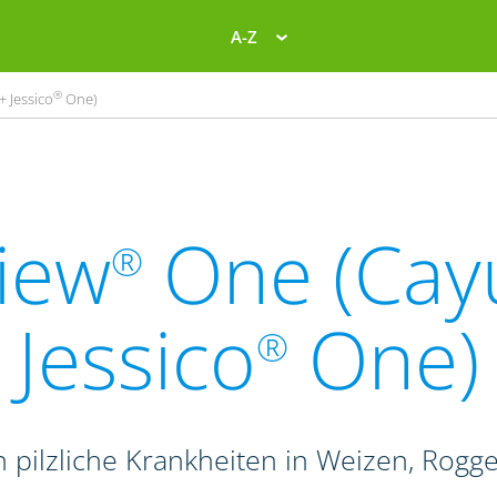
A-Z
®
+ Jessico
One)
iew
One (Cay
®
Jessico
One)
®
 pilzliche Krankheiten in Weizen, Rogge