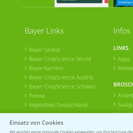
Bayer Links
Infos
LINKS
Bayer Global
Bayer CropScience World
Apps
Bayer Karriere
Wetter
Bayer CropScience Austria
BROSC
Bayer CropScience Schweiz
Acker
Presse
Saatg
Vegetables Deutschland
Sonde
Einsatz von Cookies
Wir würden gerne optionale Cookies verwenden, um Ihre Nutzung dies