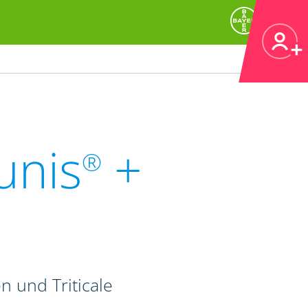
unis
+
®
n und Triticale