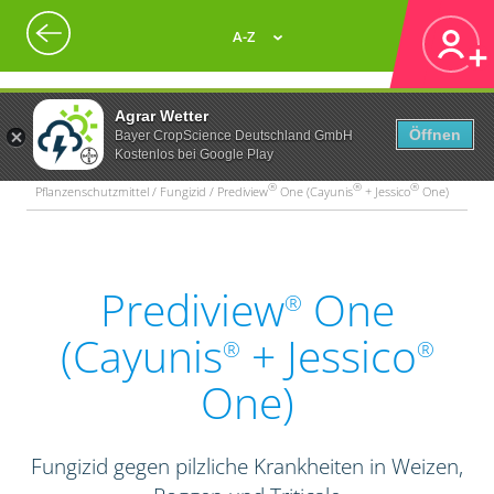
A-Z
Agrar Wetter
Öffnen
Bayer CropScience Deutschland GmbH
Kostenlos bei Google Play
®
®
®
Pflanzenschutzmittel / Fungizid / Prediview
One (Cayunis
+ Jessico
One)
Prediview
One
®
(Cayunis
+ Jessico
®
®
One)
Fungizid gegen pilzliche Krankheiten in Weizen,