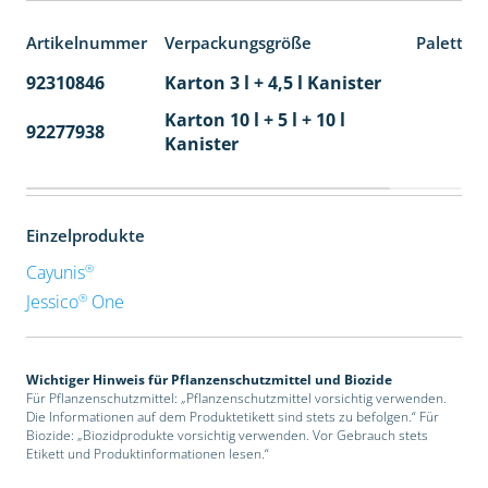
Artikelnummer
Verpackungsgröße
Paletten
92310846
Karton 3 l + 4,5 l Kanister
80
Karton 10 l + 5 l + 10 l
92277938
24
Kanister
Einzelprodukte
®
Cayunis
®
Jessico
One
Wichtiger Hinweis für Pflanzenschutzmittel und Biozide
Für Pflanzenschutzmittel: „Pflanzenschutzmittel vorsichtig verwenden.
Die Informationen auf dem Produktetikett sind stets zu befolgen.“ Für
Biozide: „Biozidprodukte vorsichtig verwenden. Vor Gebrauch stets
Etikett und Produktinformationen lesen.“