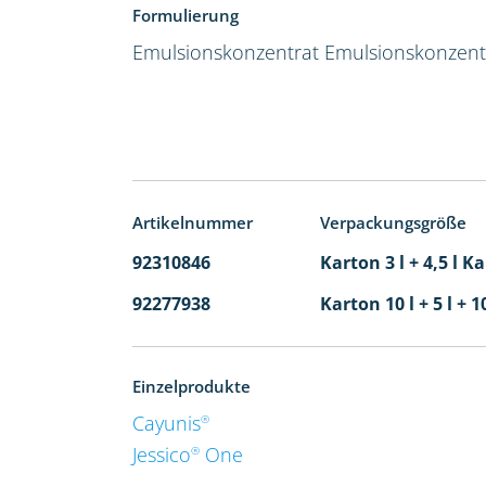
Formulierung
Emulsionskonzentrat
Emulsionskonzent
Artikelnummer
Verpackungsgröße
92310846
Karton 3 l + 4,5 l K
92277938
Karton 10 l + 5 l + 1
Einzelprodukte
Cayunis
®
Jessico
One
®