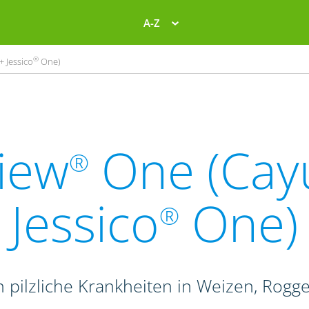
A-Z
®
+ Jessico
One)
iew
One (Cay
®
Jessico
One)
®
 pilzliche Krankheiten in Weizen, Rogge