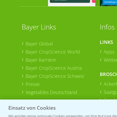
Bayer Links
Infos
LINKS
Bayer Global
Bayer CropScience World
Apps
Bayer Karriere
Wetter
Bayer CropScience Austria
BROSC
Bayer CropScience Schweiz
Acker
Presse
Saatg
Vegetables Deutschland
Sonde
Einsatz von Cookies
Wir würden gerne optionale Cookies verwenden, um Ihre Nutzung dies