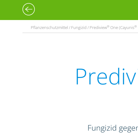
®
®
Pflanzenschutzmittel / Fungizid / Prediview
One (Cayunis
Prediv
Fungizid gegen