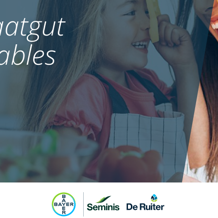
atgut
ables