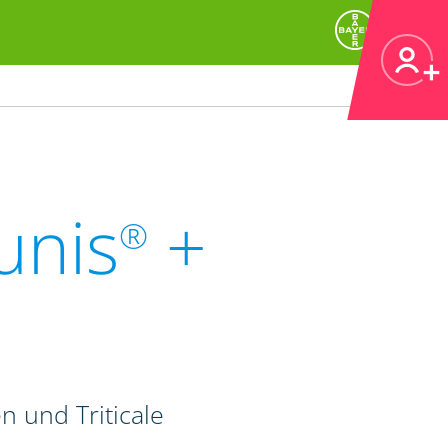
unis
+
®
n und Triticale