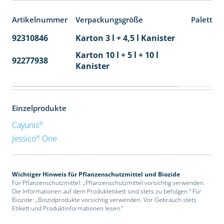
Artikelnummer
Verpackungsgröße
Paletten
92310846
Karton 3 l + 4,5 l Kanister
80
Karton 10 l + 5 l + 10 l
92277938
24
Kanister
Einzelprodukte
®
Cayunis
®
Jessico
One
Wichtiger Hinweis für Pflanzenschutzmittel und Biozide
Für Pflanzenschutzmittel: „Pflanzenschutzmittel vorsichtig verwenden.
Die Informationen auf dem Produktetikett sind stets zu befolgen.“ Für
Biozide: „Biozidprodukte vorsichtig verwenden. Vor Gebrauch stets
Etikett und Produktinformationen lesen.“