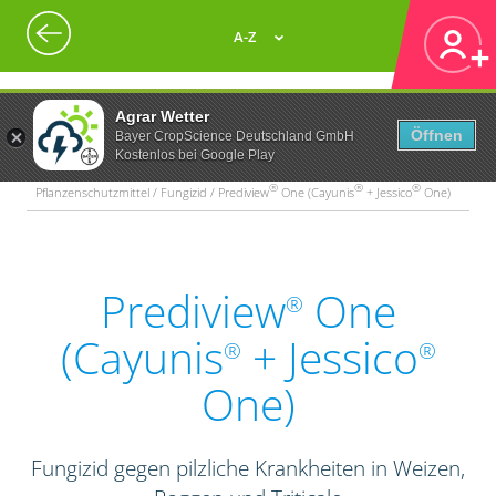
A-Z
Agrar Wetter
Öffnen
Bayer CropScience Deutschland GmbH
Kostenlos bei Google Play
®
®
®
Pflanzenschutzmittel / Fungizid / Prediview
One (Cayunis
+ Jessico
One)
Prediview
One
®
(Cayunis
+ Jessico
®
®
One)
Fungizid gegen pilzliche Krankheiten in Weizen,