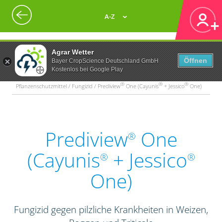
A-Z
Agrar Wetter
Öffnen
Bayer CropScience Deutschland GmbH
Kostenlos bei Google Play
®
®
®
Pflanzenschutzmittel / Fungizid / Prediview
One (Cayunis
+ Jessico
One)
Prediview
One
®
(Cayunis
+ Jessico
®
®
One)
Fungizid gegen pilzliche Krankheiten in Weizen,