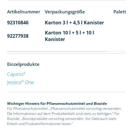
Artikelnummer
Verpackungsgröße
Paletten
92310846
Karton 3 l + 4,5 l Kanister
80
Karton 10 l + 5 l + 10 l
92277938
24
Kanister
Einzelprodukte
®
Cayunis
®
Jessico
One
Wichtiger Hinweis für Pflanzenschutzmittel und Biozide
Für Pflanzenschutzmittel: „Pflanzenschutzmittel vorsichtig verwenden.
Die Informationen auf dem Produktetikett sind stets zu befolgen.“ Für
Biozide: „Biozidprodukte vorsichtig verwenden. Vor Gebrauch stets
Etikett und Produktinformationen lesen.“