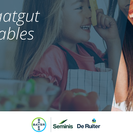
atgut
ables