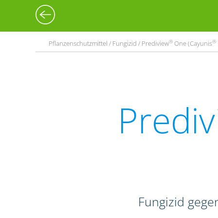
®
®
Pflanzenschutzmittel / Fungizid / Prediview
One (Cayunis
Prediv
Fungizid gegen