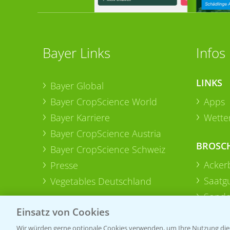
Bayer Links
Infos
LINKS
Bayer Global
Bayer CropScience World
Apps
Bayer Karriere
Wetter
Bayer CropScience Austria
BROSC
Bayer CropScience Schweiz
Acker
Presse
Saatg
Vegetables Deutschland
Sonde
Einsatz von Cookies
Wir würden gerne optionale Cookies verwenden, um Ihre Nutzung dies