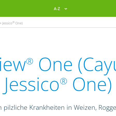
A-Z
®
+ Jessico
One)
iew
One (Cay
®
Jessico
One)
®
 pilzliche Krankheiten in Weizen, Rogge