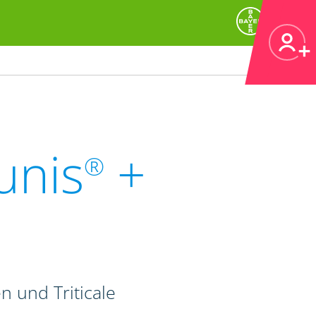
unis
+
®
n und Triticale