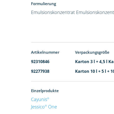
Formulierung
Emulsionskonzentrat
Emulsionskonzent
Artikelnummer
Verpackungsgröße
92310846
Karton 3 l + 4,5 l K
92277938
Karton 10 l + 5 l + 1
Einzelprodukte
Cayunis
®
Jessico
One
®