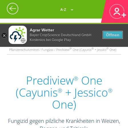
A-Z
Agrar Wetter
Öffnen
Bayer CropScience Deutschland GmbH
Kostenlos bei Google Play
®
®
®
Pflanzenschutzmittel / Fungizid / Prediview
One (Cayunis
+ Jessico
One)
Prediview
One
®
(Cayunis
+ Jessico
®
®
One)
Fungizid gegen pilzliche Krankheiten in Weizen,