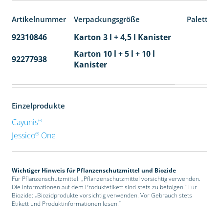
Artikelnummer
Verpackungsgröße
Paletten
92310846
Karton 3 l + 4,5 l Kanister
80
Karton 10 l + 5 l + 10 l
92277938
24
Kanister
Einzelprodukte
®
Cayunis
®
Jessico
One
Wichtiger Hinweis für Pflanzenschutzmittel und Biozide
Für Pflanzenschutzmittel: „Pflanzenschutzmittel vorsichtig verwenden.
Die Informationen auf dem Produktetikett sind stets zu befolgen.“ Für
Biozide: „Biozidprodukte vorsichtig verwenden. Vor Gebrauch stets
Etikett und Produktinformationen lesen.“