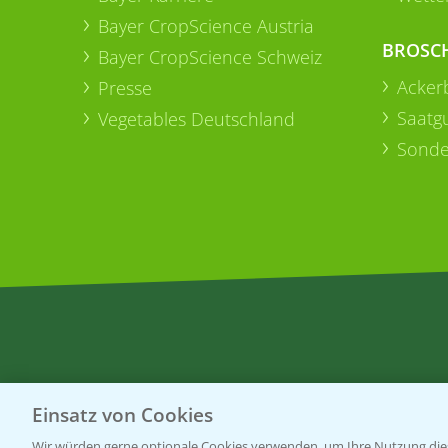
Bayer CropScience Austria
BROSC
Bayer CropScience Schweiz
Acker
Presse
Saatg
Vegetables Deutschland
Sonde
Einsatz von Cookies
Wir würden gerne optionale Cookies verwenden, um Ihre Nutzung dies