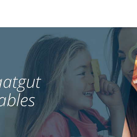
atgut
ables