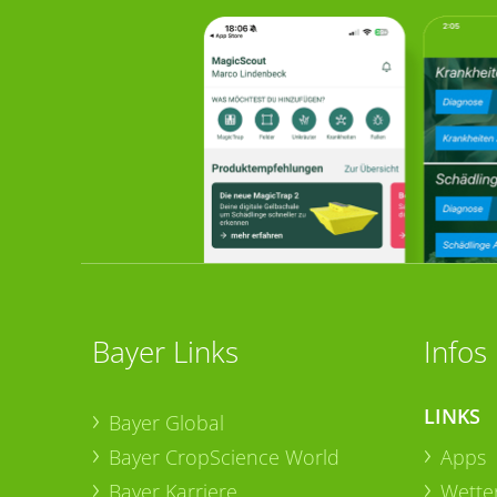
Bayer Links
Infos
LINKS
Bayer Global
Bayer CropScience World
Apps
Bayer Karriere
Wetter