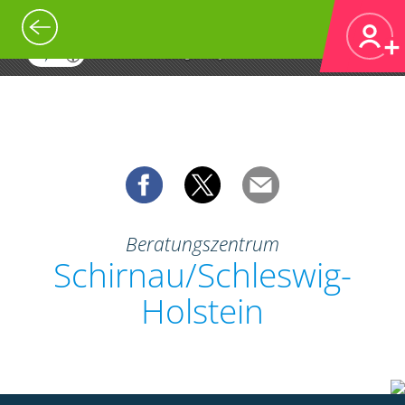
Agrar Wetter
Öffnen
Bayer CropScience Deutschland GmbH
Kostenlos bei Google Play
Beratungszentrum
Schirnau/Schleswig-
Holstein