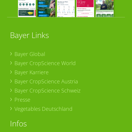
Bayer Links
Bayer Global
Bayer CropScience World
Bayer Karriere
Bayer CropScience Austria
Bayer CropScience Schweiz
Presse
Vegetables Deutschland
Infos