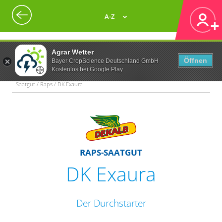
A-Z
Agrar Wetter
Öffnen
Bayer CropScience Deutschland GmbH
Kostenlos bei Google Play
Saatgut / Raps / DK Exaura
RAPS-SAATGUT
DK Exaura
Der Durchstarter