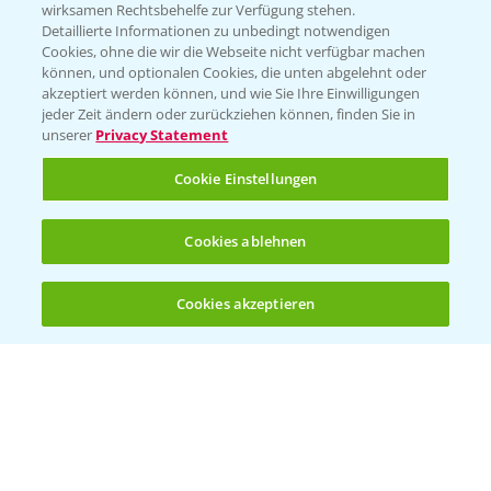
wirksamen Rechtsbehelfe zur Verfügung stehen.
App Übersicht
Detaillierte Informationen zu unbedingt notwendigen
Cookies, ohne die wir die Webseite nicht verfügbar machen
können, und optionalen Cookies, die unten abgelehnt oder
akzeptiert werden können, und wie Sie Ihre Einwilligungen
jeder Zeit ändern oder zurückziehen können, finden Sie in
unserer
Privacy Statement
Cookie Einstellungen
Bayer Links
Cookies ablehnen
Bayer Global
Cookies akzeptieren
Öffnen
Bayer CropScience World
Bis zu 4 Produkte vergleichen:
(noch 4)
Bayer Karriere
Bayer CropScience Austria
Bayer CropScience Schweiz
Presse
Vegetables Deutschland