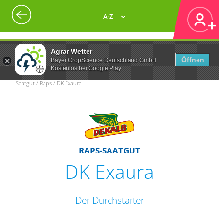
A-Z
Agrar Wetter
Öffnen
Bayer CropScience Deutschland GmbH
Kostenlos bei Google Play
Saatgut / Raps / DK Exaura
RAPS-SAATGUT
DK Exaura
Der Durchstarter