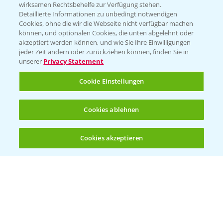
wirksamen Rechtsbehelfe zur Verfügung stehen.
App Übersicht
Detaillierte Informationen zu unbedingt notwendigen
Cookies, ohne die wir die Webseite nicht verfügbar machen
können, und optionalen Cookies, die unten abgelehnt oder
akzeptiert werden können, und wie Sie Ihre Einwilligungen
jeder Zeit ändern oder zurückziehen können, finden Sie in
unserer
Privacy Statement
Cookie Einstellungen
Bayer Links
Cookies ablehnen
Bayer Global
Cookies akzeptieren
Öffnen
Bayer CropScience World
Bis zu 4 Produkte vergleichen:
(noch 4)
Bayer Karriere
Bayer CropScience Austria
Bayer CropScience Schweiz
Presse
Vegetables Deutschland